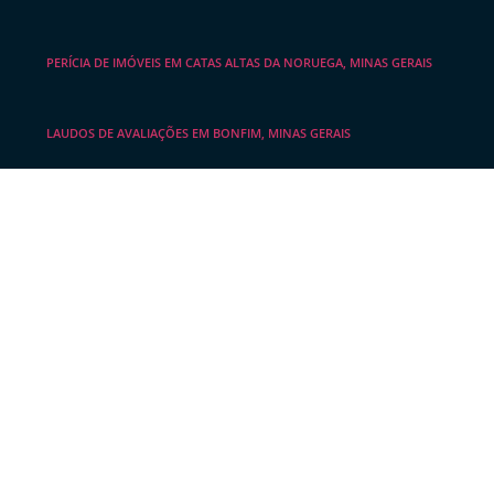
PERÍCIA DE IMÓVEIS EM CATAS ALTAS DA NORUEGA, MINAS GERAIS
LAUDOS DE AVALIAÇÕES EM BONFIM, MINAS GERAIS
LAUDO DE AVALIAÇÃO IMOBILIÁRIA EM JECEABA, MINAS GERAIS
LAUDO DE AVALIAÇÃO DE IMÓVEIS EM ITABIRITO, MINAS GERAIS
EMPRESA AVALIADORA DE IMÓVEIS EM BARÃO DE COCAIS, MINAS
GERAIS
EMPRESA DE AVALIAÇÃO DE IMÓVEIS EM CRUCILÂNDIA, MINAS
GERAIS