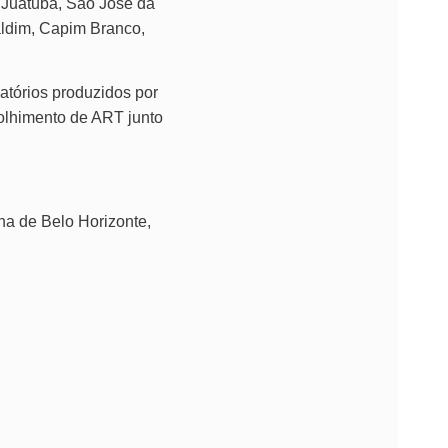
 Juatuba, São José da
aldim, Capim Branco,
latórios produzidos por
colhimento de ART junto
na de Belo Horizonte,