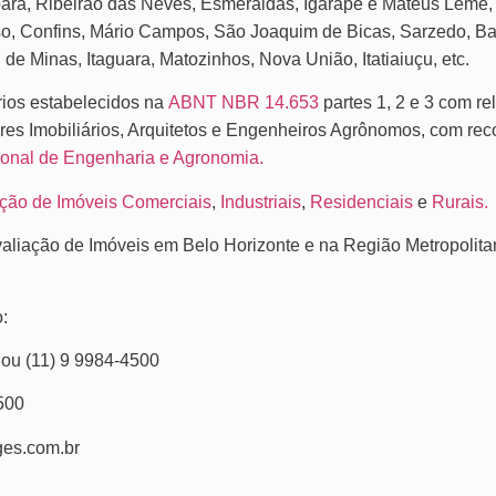
ará, Ribeirão das Neves, Esmeraldas, Igarapé e Mateus Leme,
so, Confins, Mário Campos, São Joaquim de Bicas, Sarzedo, B
de Minas, Itaguara, Matozinhos, Nova União, Itatiaiuçu, etc.
rios estabelecidos na
ABNT NBR 14.653
partes 1, 2 e 3 com re
res Imobiliários, Arquitetos e Engenheiros Agrônomos, com re
onal de Engenharia e Agronomia.
ção de Imóveis Comerciais
,
Industriais
,
Residenciais
e
Rurais.
aliação de Imóveis em Belo Horizonte e na Região Metropolita
:
 ou (11) 9 9984-4500
500
ges.com.br