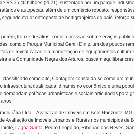
e R$ 36,48 bilhões (2021), sustentado por um parque industrial 
fratários e autopeças, além de um comércio robusto, responsáv
gundo maior entreposto de hortigranjeiros do país, reforça 
 porém, trouxe desafios, como a pressão sobre serviços públic
des, como o Parque Municipal Gentil Diniz, um dos poucos re
jetos de revitalização e a manutenção de equipamentos cultura
ira e a Comunidade Negra dos Arturos, buscam equilibrar cres
 classificado como alto, Contagem consolida-se como um munic
o infraestrutura qualificada, dinamismo econômico e uma popu
e demandam políticas urbanísticas e sociais articuladas para g
 anos.
Imobiliária Ltda – Avaliação de Imóveis em Belo Horizonte, MG 
de Avaliação de Imóveis Urbanos e Rurais nos municípios de 
Ibirité,
Lagoa Santa
, Pedro Leopoldo, Ribeirão das Neves, Sa