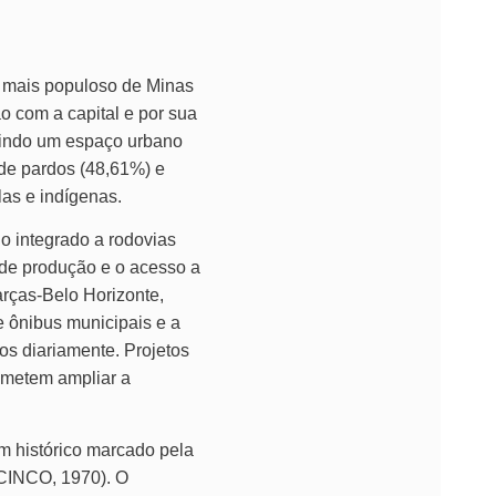
o mais populoso de Minas
o com a capital e por sua
letindo um espaço urbano
de pardos (48,61%) e
las e indígenas.
io integrado a rodovias
 de produção e o acesso a
arças-Belo Horizonte,
e ônibus municipais e a
os diariamente. Projetos
ometem ampliar a
m histórico marcado pela
(CINCO, 1970). O