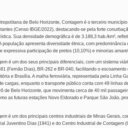
ropolitana de Belo Horizonte, Contagem é o terceiro municípi
tantes (Censo IBGE/2022), destacando-se pela forte conurbaçã
ogística. Sua densidade demográfica é de 3.188,3 hab./km², ref
A população apresenta diversidade étnica, com predominância 
e expressiva participação de pretos (10,10%) e minorias amare
gem é um dos seus principais diferenciais, com um sistema viár
81 (Fernão Dias), BR-262 e BR-040, facilitando o escoamento
ória e Brasília. A malha ferroviária, representada pela Linha G
de cargas, enquanto o transporte público conta com 49 linhas d
ô de Belo Horizonte, que movimenta cerca de 40 mil passageir
omo as futuras estações Novo Eldorado e Parque São João, pr
 é um dos principais centros industriais de Minas Gerais, co
rial Juventino Dias (1941) e do Centro Industrial de Contagem 