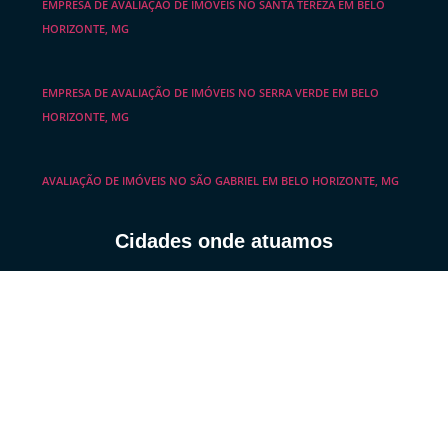
EMPRESA DE AVALIAÇÃO DE IMÓVEIS NO SANTA TEREZA EM BELO
HORIZONTE, MG
EMPRESA DE AVALIAÇÃO DE IMÓVEIS NO SERRA VERDE EM BELO
HORIZONTE, MG
AVALIAÇÃO DE IMÓVEIS NO SÃO GABRIEL EM BELO HORIZONTE, MG
Cidades onde atuamos
PERÍCIA IMOBILIÁRIA EM SANTA BÁRBARA, MINAS GERAIS
PERÍCIA DE IMÓVEIS EM CATAS ALTAS DA NORUEGA, MINAS GERAIS
LAUDOS DE AVALIAÇÕES EM BONFIM, MINAS GERAIS