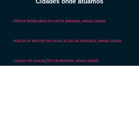
Cidades onde atuamos
PERÍCIA IMOBILIÁRIA EM SANTA BÁRBARA, MINAS GERAIS
PERÍCIA DE IMÓVEIS EM CATAS ALTAS DA NORUEGA, MINAS GERAIS
LAUDOS DE AVALIAÇÕES EM BONFIM, MINAS GERAIS
LAUDO DE AVALIAÇÃO IMOBILIÁRIA EM JECEABA, MINAS GERAIS
LAUDO DE AVALIAÇÃO DE IMÓVEIS EM ITABIRITO, MINAS GERAIS
EMPRESA AVALIADORA DE IMÓVEIS EM BARÃO DE COCAIS, MINAS
GERAIS