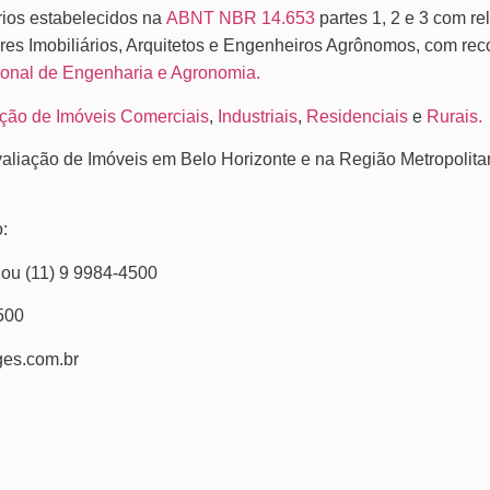
rios estabelecidos na
ABNT NBR 14.653
partes 1, 2 e 3 com re
res Imobiliários, Arquitetos e Engenheiros Agrônomos, com re
onal de Engenharia e Agronomia.
ção de Imóveis Comerciais
,
Industriais
,
Residenciais
e
Rurais.
aliação de Imóveis em Belo Horizonte e na Região Metropolita
:
 ou (11) 9 9984-4500
500
ges.com.br