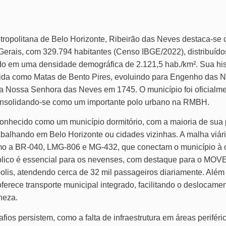
ropolitana de Belo Horizonte, Ribeirão das Neves destaca-se 
Gerais, com 329.794 habitantes (Censo IBGE/2022), distribuíd
do em uma densidade demográfica de 2.121,5 hab./km². Sua his
cida como Matas de Bento Pires, evoluindo para Engenho das 
a Nossa Senhora das Neves em 1745. O município foi oficial
nsolidando-se como um importante polo urbano na RMBH.
conhecido como um município dormitório, com a maioria de sua
balhando em Belo Horizonte ou cidades vizinhas. A malha viár
mo a BR-040, LMG-806 e MG-432, que conectam o município à ca
úblico é essencial para os nevenses, com destaque para o MOV
olis, atendendo cerca de 32 mil passageiros diariamente. Além
erece transporte municipal integrado, facilitando o deslocamen
neza.
ios persistem, como a falta de infraestrutura em áreas perifér