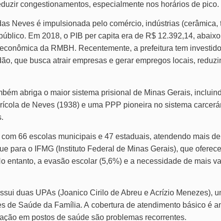
eduzir congestionamentos, especialmente nos horários de pico.
s Neves é impulsionada pelo comércio, indústrias (cerâmica, tê
r público. Em 2018, o PIB per capita era de R$ 12.392,14, abaix
 econômica da RMBH. Recentemente, a prefeitura tem investid
o, que busca atrair empresas e gerar empregos locais, reduzin
mbém abriga o maior sistema prisional de Minas Gerais, incluin
Agrícola de Neves (1938) e uma PPP pioneira no sistema carcerá
.
 com 66 escolas municipais e 47 estaduais, atendendo mais de
e para o IFMG (Instituto Federal de Minas Gerais), que oferece
o entanto, a evasão escolar (5,6%) e a necessidade de mais v
ssui duas UPAs (Joanico Cirilo de Abreu e Acrízio Menezes), u
s de Saúde da Família. A cobertura de atendimento básico é am
otação em postos de saúde são problemas recorrentes.