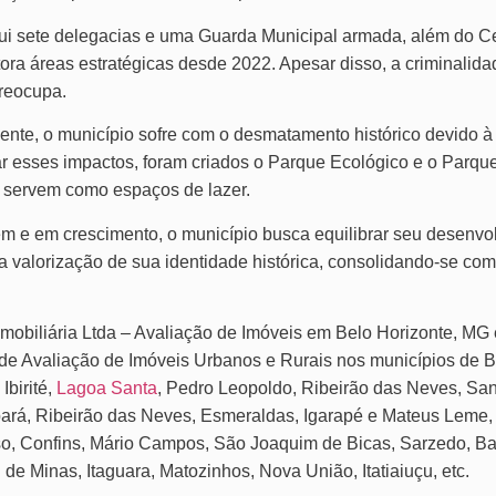
ui sete delegacias e uma Guarda Municipal armada, além do Ce
ora áreas estratégicas desde 2022. Apesar disso, a criminalid
preocupa.
nte, o município sofre com o desmatamento histórico devido à
r esses impactos, foram criados o Parque Ecológico e o Parque
servem como espaços de lazer.
 e em crescimento, o município busca equilibrar seu desenvo
a valorização de sua identidade histórica, consolidando-se com
Imobiliária Ltda – Avaliação de Imóveis em Belo Horizonte, MG 
de Avaliação de Imóveis Urbanos e Rurais nos municípios de 
Ibirité,
Lagoa Santa
, Pedro Leopoldo, Ribeirão das Neves, Sa
ará, Ribeirão das Neves, Esmeraldas, Igarapé e Mateus Leme,
so, Confins, Mário Campos, São Joaquim de Bicas, Sarzedo, B
de Minas, Itaguara, Matozinhos, Nova União, Itatiaiuçu, etc.