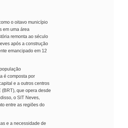
como o oitavo município
os em uma área
tória remonta ao século
Neves após a construção
mente emancipado em 12
 população
ia é composta por
pital e a outros centros
E (BRT), que opera desde
 disso, o SIT Neves,
to entre as regiões do
icas e a necessidade de