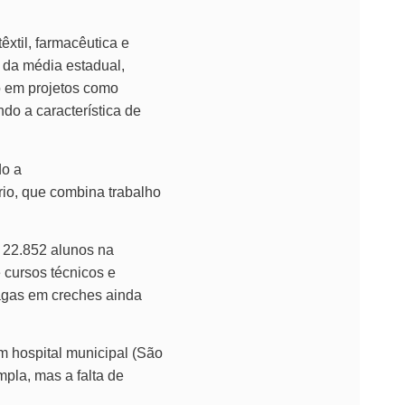
xtil, farmacêutica e
o da média estadual,
o em projetos como
do a característica de
do a
rio, que combina trabalho
 22.852 alunos na
 cursos técnicos e
agas em creches ainda
m hospital municipal (São
pla, mas a falta de