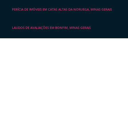
PERÍCIA DE IMÓVEIS EM CATAS ALTAS DA NORUEGA, MINAS GERAIS
LAUDOS DE AVALIAÇÕES EM BONFIM, MINAS GERAIS
LAUDO DE AVALIAÇÃO IMOBILIÁRIA EM JECEABA, MINAS GERAIS
LAUDO DE AVALIAÇÃO DE IMÓVEIS EM ITABIRITO, MINAS GERAIS
EMPRESA AVALIADORA DE IMÓVEIS EM BARÃO DE COCAIS, MINAS
GERAIS
EMPRESA DE AVALIAÇÃO DE IMÓVEIS EM CRUCILÂNDIA, MINAS
GERAIS